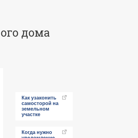
ого дома
Как узаконить
самосторой на
земельном
участке
Когда нужно
уведомление