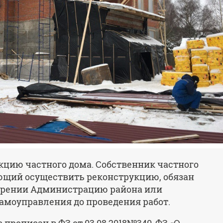
кцию частного дома. Собственник частного
ающий осуществить реконструкцию, обязан
ерении Администрацию района или
амоуправления до проведения работ.