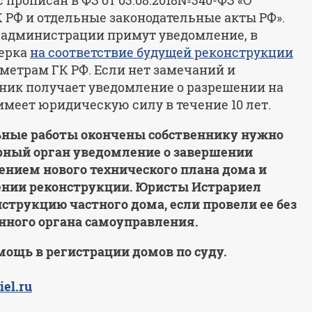
прописан в ФЗ от 03.08.2018№340-ФЗ «О
 РФ и отдельные законодательные акты РФ».
й администрации примут уведомление, в
верка
на соответствие будущей реконструкции
етрам ГК РФ. Если нет замечаний и
ник получает уведомление о разрешении на
имеет юридическую силу в течение 10 лет.
льные работы окончены собственнику нужно
орный орган уведомление о завершении
ением нового технического плана дома и
нии реконструкции. Юристы Истрариел
струкцию частного дома, если провели ее без
ного органа самоуправления.
ощь в регистрации домов по суду.
iel.ru